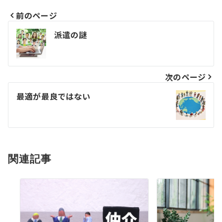
前のページ
投
派遣の謎
稿
ナ
次のページ
ビ
最適が最良ではない
ゲ
ー
シ
ョ
関連記事
ン