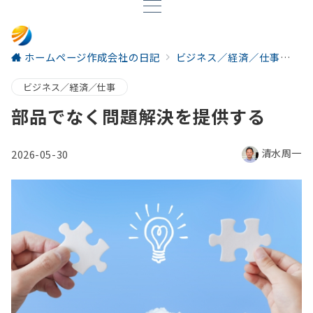
ホームページ作成会社の日記
ビジネス／経済／仕事
部
ビジネス／経済／仕事
部品でなく問題解決を提供する
清水周一
2026-05-30